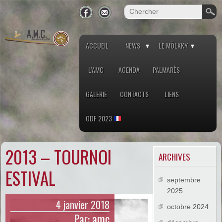
ACCUEIL
NEWS
LE MÖLKKY
L’AMC
AGENDA
PALMARÈS
GALERIE
CONTACTS
LIENS
ODF 2023
2013 – TOURNOI
ARCHIVES
ESTIVAL
septembre
2025
4 janvier 2018
octobre 2024
Par:
amc