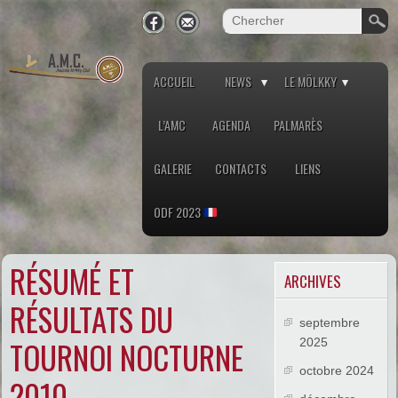
ACCUEIL
NEWS
LE MÖLKKY
L’AMC
AGENDA
PALMARÈS
GALERIE
CONTACTS
LIENS
ODF 2023
RÉSUMÉ ET
ARCHIVES
RÉSULTATS DU
septembre
TOURNOI NOCTURNE
2025
octobre 2024
2010