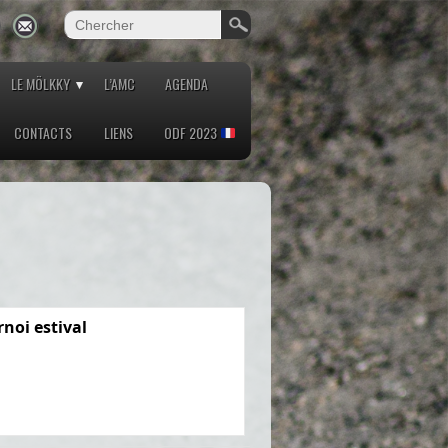
LE MÖLKKY
L’AMC
AGENDA
CONTACTS
LIENS
ODF 2023
rnoi estival