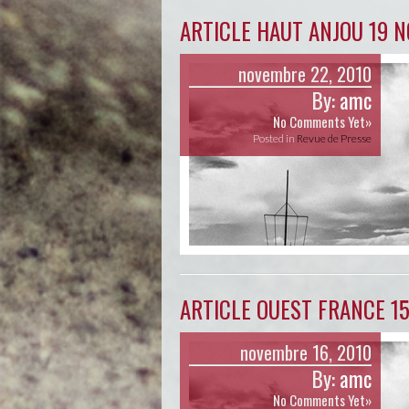
ARTICLE HAUT ANJOU 19 
novembre 22, 2010
By:
amc
No Comments Yet»
Posted in
Revue de Presse
ARTICLE OUEST FRANCE 1
novembre 16, 2010
By:
amc
No Comments Yet»