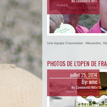
No Comments Yet»
Posted in
AMC
,
News
,
Non classé
,
Revue de Presse
,
Tournois
Une équipe Craonnaise : Alexandre, Va
PHOTOS DE L’OPEN DE FR
juillet 25, 2014
By:
amc
No Comments Yet»
Posted in
Revue de Presse