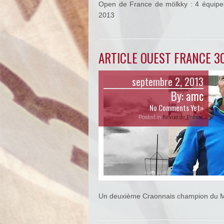
Open de France de mölkky : 4 équipes
2013
ARTICLE OUEST FRANCE 3
septembre 2, 2013
By:
amc
No Comments Yet»
Posted in
Revue de Presse
Un deuxième Craonnais champion du M