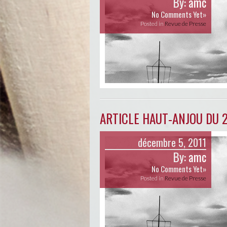
By:
amc
No Comments Yet»
Posted in
Revue de Presse
ARTICLE HAUT-ANJOU DU 
décembre 5, 2011
By:
amc
No Comments Yet»
Posted in
Revue de Presse