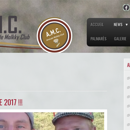
ACCUEIL
NEWS
PALMARÈS
GALERIE
A
2017 !!!