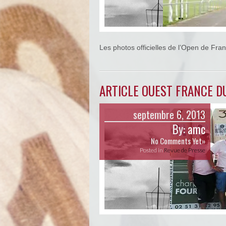
Les photos officielles de l’Open de Fran
ARTICLE OUEST FRANCE D
septembre 6, 2013
By:
amc
No Comments Yet»
Posted in
Revue de Presse