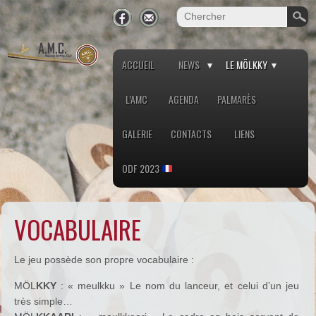
ACCUEIL
NEWS
LE MÖLKKY
L’AMC
AGENDA
PALMARÈS
GALERIE
CONTACTS
LIENS
ODF 2023
VOCABULAIRE
Le jeu possède son propre vocabulaire :
MÖL
KKY
: « meulkku » Le nom du lanceur, et celui d’un jeu
très simple…