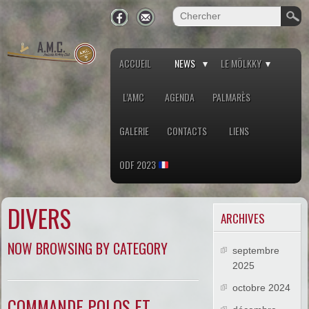
ACCUEIL
NEWS
LE MÖLKKY
L’AMC
AGENDA
PALMARÈS
GALERIE
CONTACTS
LIENS
ODF 2023
DIVERS
ARCHIVES
NOW BROWSING BY CATEGORY
septembre
2025
octobre 2024
COMMANDE POLOS ET