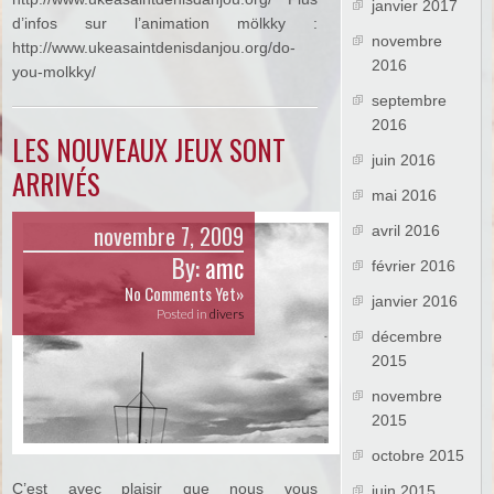
janvier 2017
d’infos sur l’animation mölkky :
novembre
http://www.ukeasaintdenisdanjou.org/do-
2016
you-molkky/
septembre
2016
LES NOUVEAUX JEUX SONT
juin 2016
ARRIVÉS
mai 2016
novembre 7, 2009
avril 2016
By:
amc
février 2016
No Comments Yet»
janvier 2016
Posted in
divers
décembre
2015
novembre
2015
octobre 2015
C’est avec plaisir que nous vous
juin 2015