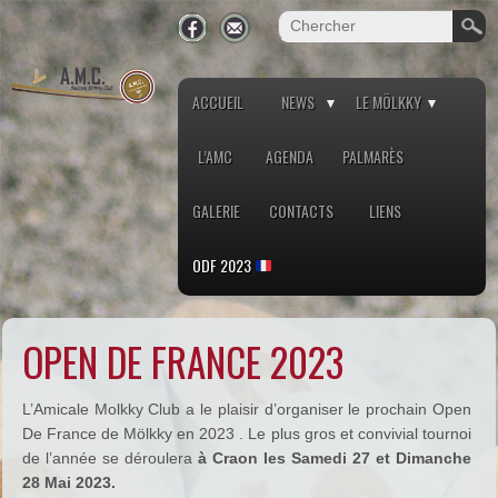
ACCUEIL
NEWS
LE MÖLKKY
L’AMC
AGENDA
PALMARÈS
GALERIE
CONTACTS
LIENS
ODF 2023
OPEN DE FRANCE 2023
L’Amicale Molkky Club a le plaisir d’organiser le prochain Open
De France de Mölkky en 2023 . Le plus gros et convivial tournoi
de l’année se déroulera
à Craon les Samedi 27 et Dimanche
28 Mai 2023.