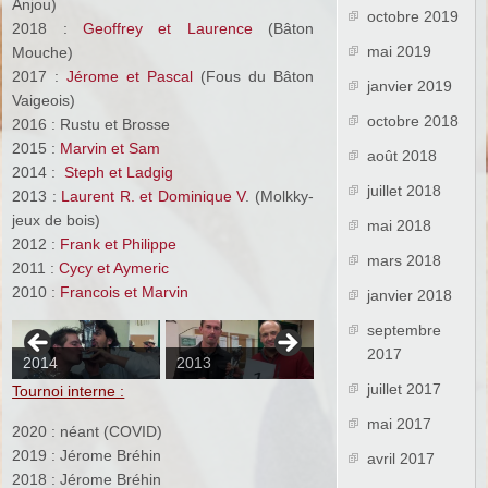
Anjou)
octobre 2019
2018 :
Geoffrey et Laurence
(Bâton
mai 2019
Mouche)
2017 :
Jérome et Pascal
(Fous du Bâton
janvier 2019
Vaigeois)
octobre 2018
2016 : Rustu et Brosse
2015 :
Marvin et Sam
août 2018
2014 :
Steph et Ladgig
juillet 2018
2013 :
Laurent R. et Dominique V
. (Molkky-
jeux de bois)
mai 2018
2012 :
Frank et Philippe
mars 2018
2011 :
Cycy et Aymeric
2010 :
Francois et Marvin
janvier 2018
septembre
2017
2014
2013
2012
juillet 2017
Tournoi interne :
mai 2017
2020 : néant (COVID)
2019 : Jérome Bréhin
avril 2017
2018 : Jérome Bréhin