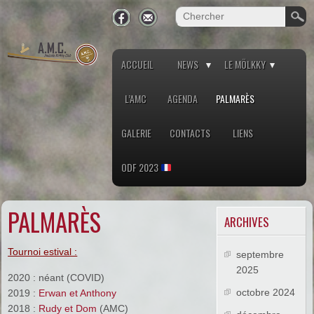
ACCUEIL
NEWS
LE MÖLKKY
L’AMC
AGENDA
PALMARÈS
GALERIE
CONTACTS
LIENS
ODF 2023
PALMARÈS
ARCHIVES
Tournoi estival :
septembre
2025
2020 : néant (COVID)
octobre 2024
2019 :
Erwan et Anthony
2018 :
Rudy et Dom
(AMC)