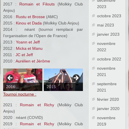
décembre
2017 :
Romain et Filouts
(Molkky Club
2023
Anjou)
octobre 2023
2016 :
Rustu et Brosse
(AMC)
2015 :
Kinou et Dada
(Molkky Club Anjou)
mai 2023
2014 : néant (tournoi remplacé par
janvier 2023
l’organisation de l’Open de France)
2013 :
Yoann et Jeff
novembre
2012 :
Micka et Manu
2022
2011 :
JC et Jeff
octobre 2022
2010 :
Aurélien et Jérôme
novembre
2021
septembre
2016
2015
2013
2021
Tournoi nocturne :
février 2020
2021 :
Romain et Richy
(Molkky Club
janvier 2020
Anjou)
2020 : néant (COVID)
novembre
2019 :
Romain et Richy
(Molkky Club
2019