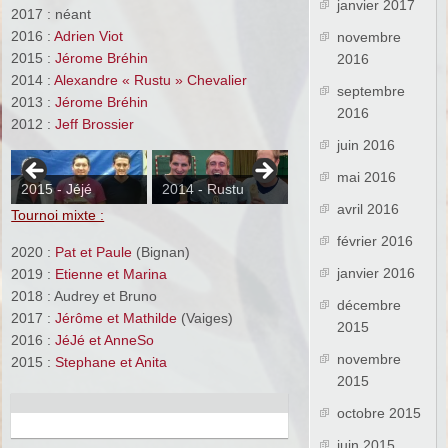
janvier 2017
2017 : néant
2016 :
Adrien Viot
novembre
2015 :
Jérome Bréhin
2016
2014 :
Alexandre « Rustu » Chevalier
septembre
2013 :
Jérome Bréhin
2016
2012 :
Jeff Brossier
juin 2016
mai 2016
2015 - Jéjé
2014 - Rustu
2013 - Jéjé
avril 2016
Tournoi mixte :
février 2016
2020 :
Pat et Paule
(Bignan)
janvier 2016
2019 :
Etienne et Marina
2018 : Audrey et Bruno
décembre
2017 :
Jérôme et Mathilde
(Vaiges)
2015
2016 :
JéJé et AnneSo
novembre
2015 :
Stephane et Anita
2015
octobre 2015
juin 2015