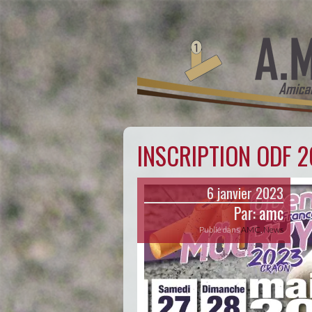
INSCRIPTION ODF 
6 janvier 2023
Par:
amc
Publié dans
AMC
,
News