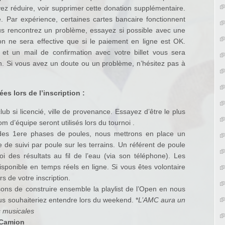
z réduire, voir supprimer cette donation supplémentaire.
. Par expérience, certaines cartes bancaire fonctionnent
us rencontrez un problème, essayez si possible avec une
tion ne sera effective que si le paiement en ligne est OK.
 et un mail de confirmation avec votre billet vous sera
on. Si vous avez un doute ou un problème, n’hésitez pas à
s lors de l’inscription :
b si licencié, ville de provenance. Essayez d’être le plus
m d’équipe seront utilisés lors du tournoi .
des 1ere phases de poules, nous mettrons en place un
 de suivi par poule sur les terrains. Un référent de poule
i des résultats au fil de l’eau (via son téléphone). Les
isponible en temps réels en ligne. Si vous êtes volontaire
rs de votre inscription.
ns de construire ensemble la playlist de l’Open en nous
 souhaiteriez entendre lors du weekend. *
L’AMC aura un
s musicales
 Camion