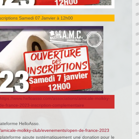
criptions Samedi 07 Janvier à 12h00
https://www.helloasso.com/associations/amicale-molkky-
e-france-2023-inscription-complementaire
plateforme HelloAsso.
s/amicale-molkky-club/evenements/open-de-france-2023
a plateforme ajoute systématiquement une donation pour le