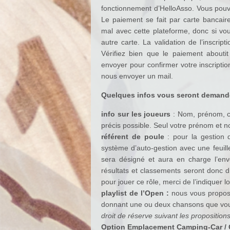
fonctionnement d’HelloAsso. Vous pouve
Le paiement se fait par carte bancaire
mal avec cette plateforme, donc si vo
autre carte. La validation de l’inscrip
Vérifiez bien que le paiement aboutit
envoyer pour confirmer votre inscripti
nous envoyer un mail.
Quelques infos vous seront demandée
info sur les joueurs
: Nom, prénom, clu
précis possible. Seul votre prénom et no
référent de poule
: pour la gestion 
système d’auto-gestion avec une feuille
sera désigné et aura en charge l’envo
résultats et classements seront donc d
pour jouer ce rôle, merci de l’indiquer lo
playlist de l’Open :
nous vous proposo
donnant une ou deux chansons que vous
droit de réserve suivant les proposition
Option Emplacement Camping-Car /