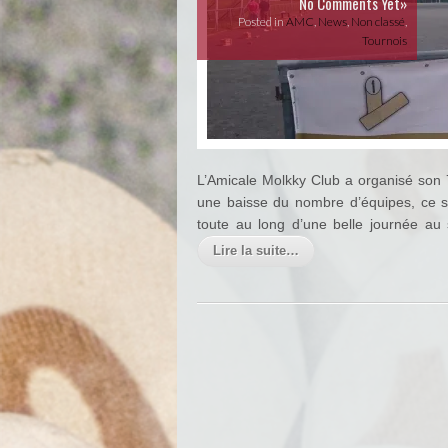
No Comments Yet»
Posted in
AMC
,
News
,
Non classé
,
Tournois
L’Amicale Molkky Club a organisé son 
une baisse du nombre d’équipes, ce 
toute au long d’une belle journée au 
Lire la suite…