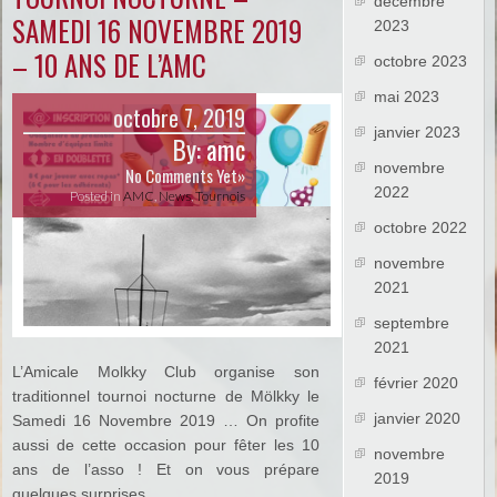
décembre
SAMEDI 16 NOVEMBRE 2019
2023
– 10 ANS DE L’AMC
octobre 2023
mai 2023
octobre 7, 2019
janvier 2023
By:
amc
novembre
No Comments Yet»
2022
Posted in
AMC
,
News
,
Tournois
octobre 2022
novembre
2021
septembre
2021
L’Amicale Molkky Club organise son
février 2020
traditionnel tournoi nocturne de Mölkky le
janvier 2020
Samedi 16 Novembre 2019 … On profite
aussi de cette occasion pour fêter les 10
novembre
ans de l’asso ! Et on vous prépare
2019
quelques surprises …