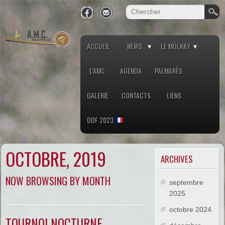
ACCUEIL
NEWS
LE MÖLKKY
L’AMC
AGENDA
PALMARÈS
GALERIE
CONTACTS
LIENS
ODF 2023
OCTOBRE, 2019
ARCHIVES
NOW BROWSING BY MONTH
septembre
2025
octobre 2024
TOURNOI NOCTURNE –