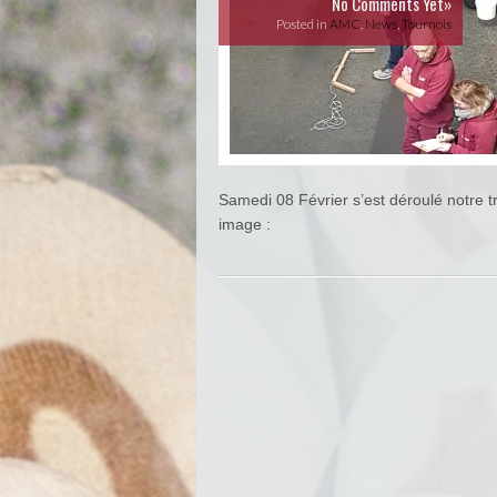
No Comments Yet»
Posted in
AMC
,
News
,
Tournois
Samedi 08 Février s’est déroulé notre tr
image :