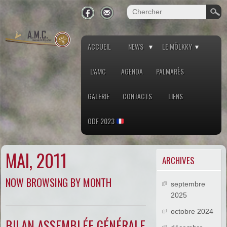
ACCUEIL
NEWS
LE MÖLKKY
L’AMC
AGENDA
PALMARÈS
GALERIE
CONTACTS
LIENS
ODF 2023
MAI, 2011
ARCHIVES
NOW BROWSING BY MONTH
septembre
2025
octobre 2024
BILAN ASSEMBLÉE GÉNÉRALE