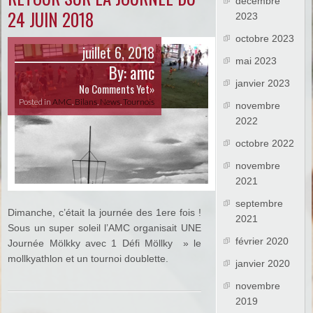
décembre
24 JUIN 2018
2023
octobre 2023
juillet 6, 2018
mai 2023
By:
amc
janvier 2023
No Comments Yet»
Posted in
AMC
,
Bilans
,
News
,
Tournois
novembre
2022
octobre 2022
novembre
2021
septembre
Dimanche, c’était la journée des 1ere fois !
2021
Sous un super soleil l’AMC organisait UNE
février 2020
Journée Mölkky avec 1 Défi Möllky » le
mollkyathlon et un tournoi doublette.
janvier 2020
novembre
2019