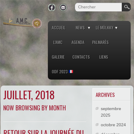
ACCUEIL
NEWS
LE MÖLKKY
L’AMC
AGENDA
PALMARÈS
GALERIE
CONTACTS
LIENS
ODF 2023
JUILLET, 2018
ARCHIVES
NOW BROWSING BY MONTH
septembre
2025
octobre 2024
RETOUR SUR LA JOURNÉE DU