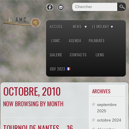
ACCUEIL
NEWS
LE MÖLKKY
L’AMC
AGENDA
PALMARÈS
GALERIE
CONTACTS
LIENS
ODF 2023
OCTOBRE, 2010
ARCHIVES
NOW BROWSING BY MONTH
septembre
2025
octobre 2024
TOURNOI DE NANTES – 16