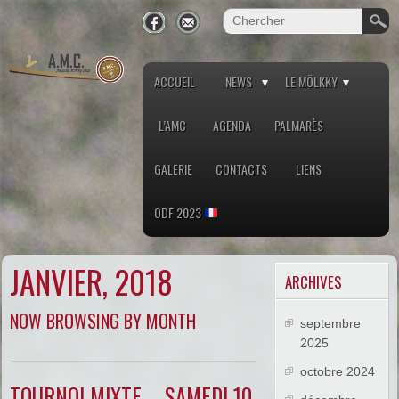
ACCUEIL
NEWS
LE MÖLKKY
L’AMC
AGENDA
PALMARÈS
GALERIE
CONTACTS
LIENS
ODF 2023
JANVIER, 2018
ARCHIVES
NOW BROWSING BY MONTH
septembre
2025
octobre 2024
TOURNOI MIXTE – SAMEDI 10