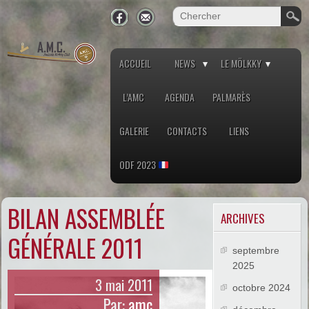
ACCUEIL
NEWS
LE MÖLKKY
L’AMC
AGENDA
PALMARÈS
GALERIE
CONTACTS
LIENS
ODF 2023
BILAN ASSEMBLÉE
ARCHIVES
GÉNÉRALE 2011
septembre
2025
3 mai 2011
octobre 2024
Par:
amc