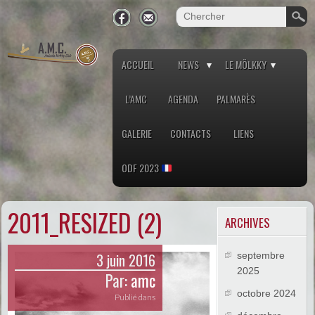
ACCUEIL
NEWS
LE MÖLKKY
L’AMC
AGENDA
PALMARÈS
GALERIE
CONTACTS
LIENS
ODF 2023
2011_RESIZED (2)
ARCHIVES
3 juin 2016
septembre
2025
Par:
amc
octobre 2024
Publié dans