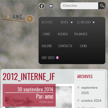
ACCUEIL
NEWS
LE MÖLKKY
L’AMC
AGENDA
PALMARÈS
GALERIE
CONTACTS
LIENS
ODF 2023
2012_INTERNE_JF
ARCHIVES
30 septembre 2014
septembre
2025
Par:
amc
octobre 2024
Publié dans