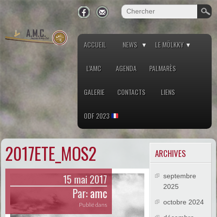
ACCUEIL
NEWS
LE MÖLKKY
L’AMC
AGENDA
PALMARÈS
GALERIE
CONTACTS
LIENS
ODF 2023
2017ETE_MOS2
ARCHIVES
15 mai 2017
septembre
2025
Par:
amc
octobre 2024
Publié dans