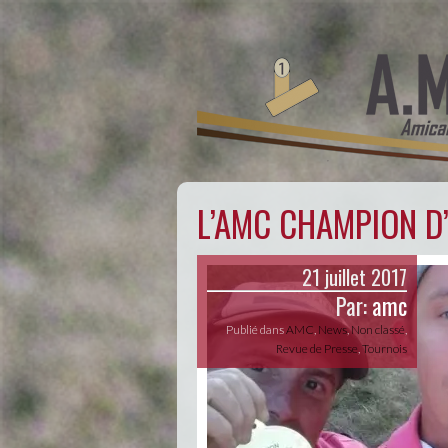
L’AMC CHAMPION D’
21 juillet 2017
Par:
amc
Publié dans
AMC
,
News
,
Non classé
,
Revue de Presse
,
Tournois