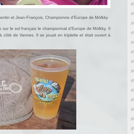
lentin et Jean-François, Championne d’Europe de Mölkky
s sur le sol français le championnat d’Europe de Mölkky. Il
côté de Vannes. Il se jouait en triplette et était ouvert à