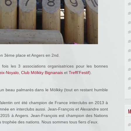
en 3ème place et Angers en 2nd.
ois les 3 associations organisatrices pour les bonnes
ix-Noyalo
,
Club Mölkky Bignanais
et
Treffl’Festif
).
 un beau palmarès dans le Mölkky (tout en restant humble
Valentin ont été champion de France interclubs en 2013 à
nnée en interclubs aussi. Jean-François et Alexandre sont
M
2015 à Angers. Jean-François est champion des Nations
u trophée des nations.
Nous sommes tous fiers d’eux.