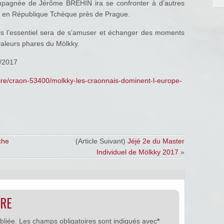
compagnée de Jérôme BREHIN ira se confronter à d’autres
 en République Tchèque près de Prague.
is l’essentiel sera de s’amuser et échanger des moments
 valeurs phares du Mölkky.
7/2017
loire/craon-53400/molkky-les-craonnais-dominent-l-europe-
che
(Article Suivant)
Jéjé 2e du Master
Individuel de Mölkky 2017
»
IRE
bliée.
Les champs obligatoires sont indiqués avec
*