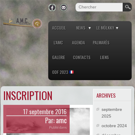
ACCUEIL
NEWS
LE MÖLKKY
L’AMC
AGENDA
PALMARÈS
GALERIE
CONTACTS
LIENS
ODF 2023
INSCRIPTION
ARCHIVES
17 septembre 2016
septembre
2025
Par:
amc
octobre 2024
Publié dans