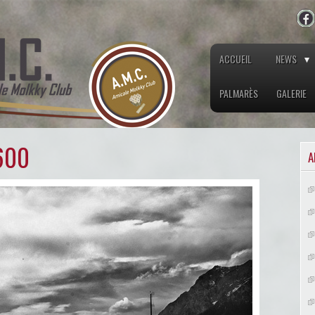
ACCUEIL
NEWS
PALMARÈS
GALERIE
600
A