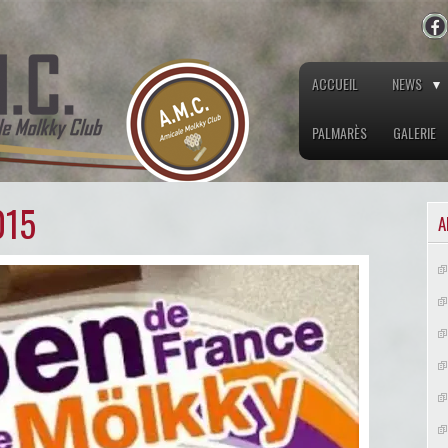
ACCUEIL
NEWS
PALMARÈS
GALERIE
015
A