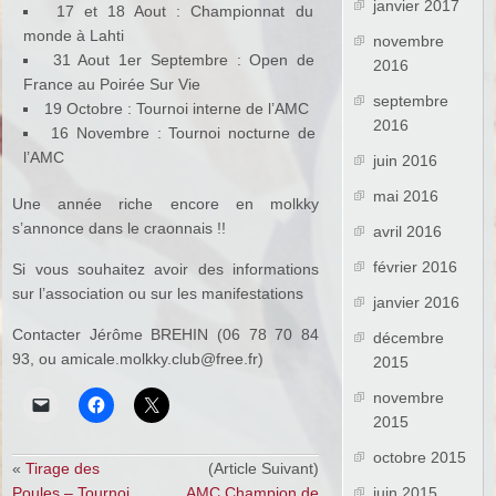
janvier 2017
17 et 18 Aout : Championnat du
monde à Lahti
novembre
31 Aout 1er Septembre : Open de
2016
France au Poirée Sur Vie
septembre
19 Octobre : Tournoi interne de l’AMC
2016
16 Novembre : Tournoi nocturne de
l’AMC
juin 2016
mai 2016
Une année riche encore en molkky
s’annonce dans le craonnais !!
avril 2016
février 2016
Si vous souhaitez avoir des informations
sur l’association ou sur les manifestations
janvier 2016
Contacter Jérôme BREHIN (06 78 70 84
décembre
93, ou amicale.molkky.club@free.fr)
2015
novembre
2015
octobre 2015
«
Tirage des
(Article Suivant)
Poules – Tournoi
AMC Champion de
juin 2015