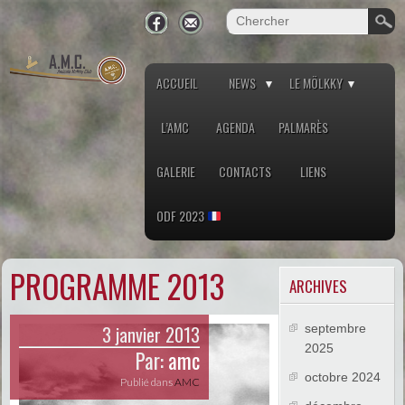
ACCUEIL
NEWS
LE MÖLKKY
L’AMC
AGENDA
PALMARÈS
GALERIE
CONTACTS
LIENS
ODF 2023
PROGRAMME 2013
ARCHIVES
3 janvier 2013
septembre
2025
Par:
amc
octobre 2024
Publié dans
AMC