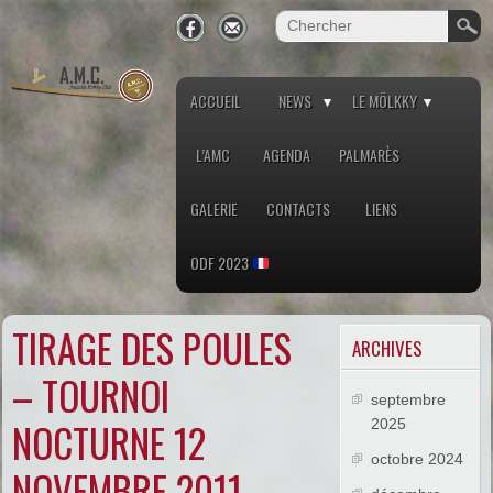
ACCUEIL
NEWS
LE MÖLKKY
L’AMC
AGENDA
PALMARÈS
GALERIE
CONTACTS
LIENS
ODF 2023
TIRAGE DES POULES
ARCHIVES
– TOURNOI
septembre
NOCTURNE 12
2025
octobre 2024
NOVEMBRE 2011