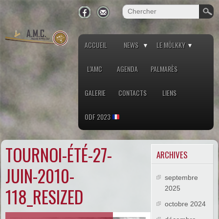
ACCUEIL
NEWS
LE MÖLKKY
L’AMC
AGENDA
PALMARÈS
GALERIE
CONTACTS
LIENS
ODF 2023
TOURNOI-ÉTÉ-27-
ARCHIVES
JUIN-2010-
septembre
118_RESIZED
2025
octobre 2024