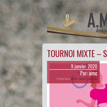
TOURNOI MIXTE – S
9 janvier 2020
Par:
amc
Publié dans
AMC
,
News
,
Tournois