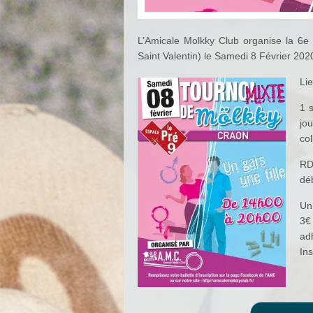
L’Amicale Molkky Club organise la 6e é
Saint Valentin) le Samedi 8 Février 202
Lie
1 s
jo
co
RD
dé
Un 
3€
ad
Ins