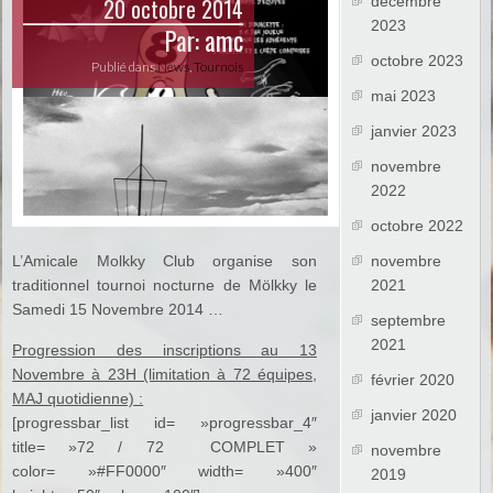
20 octobre 2014
décembre
2023
Par:
amc
octobre 2023
Publié dans
News
,
Tournois
mai 2023
janvier 2023
novembre
2022
octobre 2022
L’Amicale Molkky Club organise son
novembre
traditionnel tournoi nocturne de Mölkky le
2021
Samedi 15 Novembre 2014 …
septembre
2021
Progression des inscriptions au 13
Novembre à 23H (limitation à 72 équipes,
février 2020
MAJ quotidienne) :
janvier 2020
[progressbar_list id= »progressbar_4″
title= »72 / 72 COMPLET »
novembre
color= »#FF0000″ width= »400″
2019