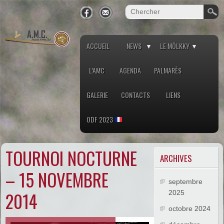
ACCUEIL
NEWS
LE MÖLKKY
L’AMC
AGENDA
PALMARÈS
GALERIE
CONTACTS
LIENS
ODF 2023
TOURNOI NOCTURNE
ARCHIVES
– 15 NOVEMBRE
septembre
2014
2025
octobre 2024