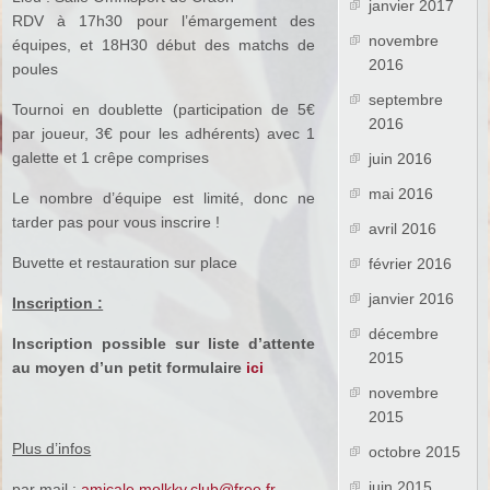
janvier 2017
RDV à 17h30 pour l’émargement des
novembre
équipes, et 18H30 début des matchs de
2016
poules
septembre
Tournoi en doublette (participation de 5€
2016
par joueur, 3€ pour les adhérents) avec 1
galette et 1 crêpe comprises
juin 2016
mai 2016
Le nombre d’équipe est limité, donc ne
tarder pas pour vous inscrire !
avril 2016
Buvette et restauration sur place
février 2016
janvier 2016
Inscription :
décembre
Inscription possible sur liste d’attente
2015
au moyen d’un petit formulaire
ici
novembre
2015
Plus d’infos
octobre 2015
juin 2015
par mail :
amicale.molkky.club@free.fr