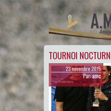
TOURNOI NOCTURNE
23 novembre 2015
Par:
amc
Publié dans
AMC
,
News
,
Tournois