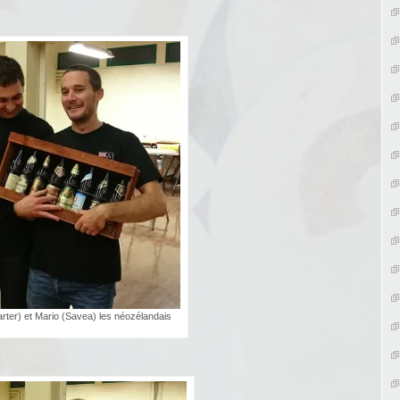
rter) et Mario (Savea) les néozélandais