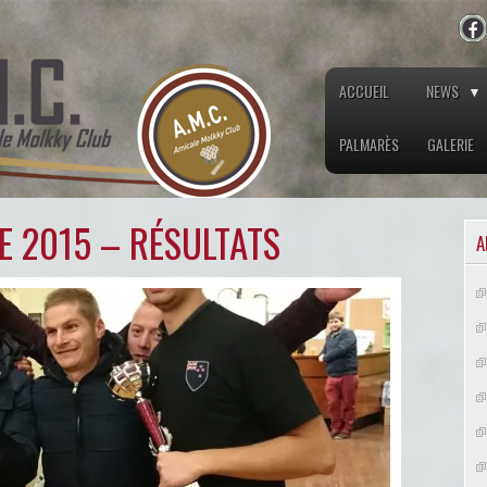
ACCUEIL
NEWS
PALMARÈS
GALERIE
 2015 – RÉSULTATS
A