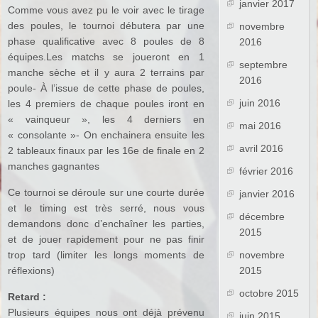
janvier 2017
Comme vous avez pu le voir avec le tirage
des poules, le tournoi débutera par une
novembre
phase qualificative avec 8 poules de 8
2016
équipes.Les matchs se joueront en 1
septembre
manche sèche et il y aura 2 terrains par
2016
poule- À l’issue de cette phase de poules,
juin 2016
les 4 premiers de chaque poules iront en
« vainqueur », les 4 derniers en
mai 2016
« consolante »- On enchainera ensuite les
avril 2016
2 tableaux finaux par les 16e de finale en 2
manches gagnantes
février 2016
Ce tournoi se déroule sur une courte durée
janvier 2016
et le timing est très serré, nous vous
décembre
demandons donc d’enchaîner les parties,
2015
et de jouer rapidement pour ne pas finir
trop tard (limiter les longs moments de
novembre
réflexions)
2015
octobre 2015
Retard :
Plusieurs équipes nous ont déjà prévenu
juin 2015