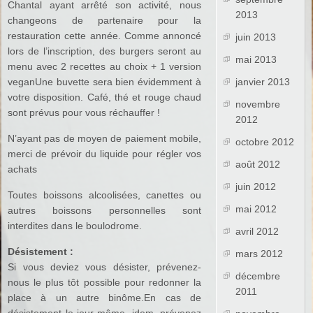
Chantal ayant arrêté son activité, nous
2013
changeons de partenaire pour la
restauration cette année. Comme annoncé
juin 2013
lors de l’inscription, des burgers seront au
mai 2013
menu avec 2 recettes au choix + 1 version
veganUne buvette sera bien évidemment à
janvier 2013
votre disposition. Café, thé et rouge chaud
novembre
sont prévus pour vous réchauffer !
2012
N’ayant pas de moyen de paiement mobile,
octobre 2012
merci de prévoir du liquide pour régler vos
août 2012
achats
juin 2012
Toutes boissons alcoolisées, canettes ou
mai 2012
autres boissons personnelles sont
interdites dans le boulodrome.
avril 2012
Désistement :
mars 2012
Si vous deviez vous désister, prévenez-
décembre
nous le plus tôt possible pour redonner la
2011
place à un autre binôme.En cas de
désistement le jour même, idem, prévenez