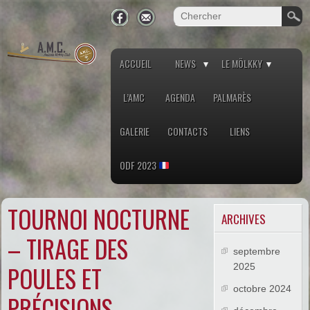
ACCUEIL
NEWS
LE MÖLKKY
L’AMC
AGENDA
PALMARÈS
GALERIE
CONTACTS
LIENS
ODF 2023
TOURNOI NOCTURNE
ARCHIVES
– TIRAGE DES
septembre
POULES ET
2025
octobre 2024
PRÉCISIONS