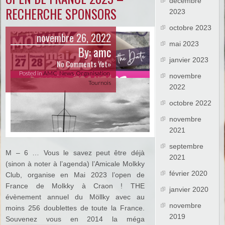
décembre
RECHERCHE SPONSORS
2023
octobre 2023
novembre 26, 2022
mai 2023
By:
amc
janvier 2023
No Comments Yet»
Posted in
AMC
,
News
,
Organisation
,
novembre
Tournois
2022
octobre 2022
novembre
2021
septembre
M – 6 … Vous le savez peut être déjà
2021
(sinon à noter à l’agenda) l’Amicale Molkky
février 2020
Club, organise en Mai 2023 l’open de
France de Molkky à Craon ! THE
janvier 2020
évènement annuel du Möllky avec au
novembre
moins 256 doublettes de toute la France.
2019
Souvenez vous en 2014 la méga