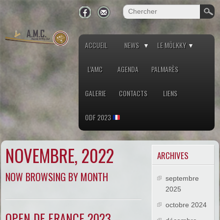
ACCUEIL
NEWS
LE MÖLKKY
L’AMC
AGENDA
PALMARÈS
GALERIE
CONTACTS
LIENS
ODF 2023
NOVEMBRE, 2022
ARCHIVES
NOW BROWSING BY MONTH
septembre
2025
octobre 2024
OPEN DE FRANCE 2023 –