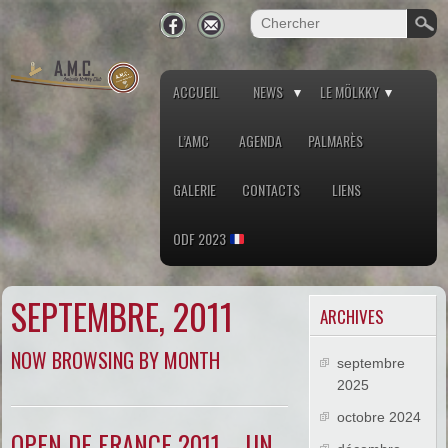
ACCUEIL
NEWS
LE MÖLKKY
L’AMC
AGENDA
PALMARÈS
GALERIE
CONTACTS
LIENS
ODF 2023
SEPTEMBRE, 2011
ARCHIVES
NOW BROWSING BY MONTH
septembre
2025
octobre 2024
OPEN DE FRANCE 2011 – UN