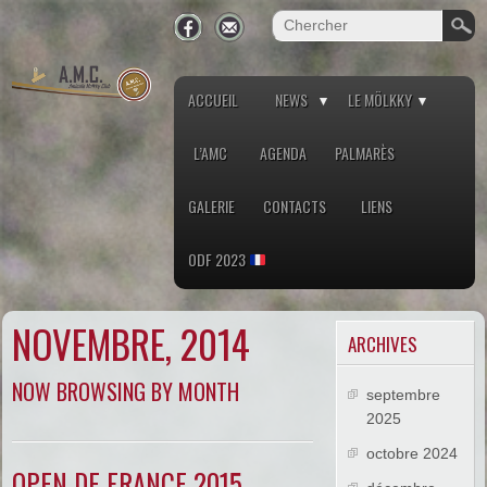
ACCUEIL
NEWS
LE MÖLKKY
L’AMC
AGENDA
PALMARÈS
GALERIE
CONTACTS
LIENS
ODF 2023
NOVEMBRE, 2014
ARCHIVES
NOW BROWSING BY MONTH
septembre
2025
octobre 2024
OPEN DE FRANCE 2015