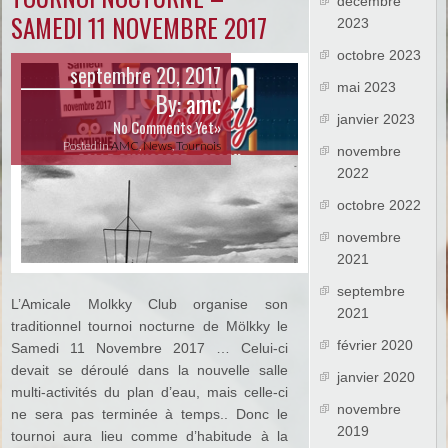
décembre
SAMEDI 11 NOVEMBRE 2017
2023
octobre 2023
septembre 20, 2017
mai 2023
By:
amc
janvier 2023
No Comments Yet»
Posted in
AMC
,
News
,
Tournois
novembre
2022
octobre 2022
novembre
2021
septembre
L’Amicale Molkky Club organise son
2021
traditionnel tournoi nocturne de Mölkky le
février 2020
Samedi 11 Novembre 2017 … Celui-ci
devait se déroulé dans la nouvelle salle
janvier 2020
multi-activités du plan d’eau, mais celle-ci
novembre
ne sera pas terminée à temps.. Donc le
2019
tournoi aura lieu comme d’habitude à la