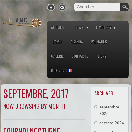
ACCUEIL
NEWS
LE MÖLKKY
L’AMC
AGENDA
PALMARÈS
GALERIE
CONTACTS
LIENS
ODF 2023
SEPTEMBRE, 2017
ARCHIVES
NOW BROWSING BY MONTH
septembre
2025
octobre 2024
TOURNOI NOCTURNE –