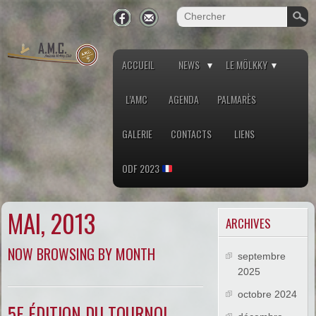
ACCUEIL
NEWS
LE MÖLKKY
L’AMC
AGENDA
PALMARÈS
GALERIE
CONTACTS
LIENS
ODF 2023
MAI, 2013
ARCHIVES
NOW BROWSING BY MONTH
septembre
2025
octobre 2024
5E ÉDITION DU TOURNOI