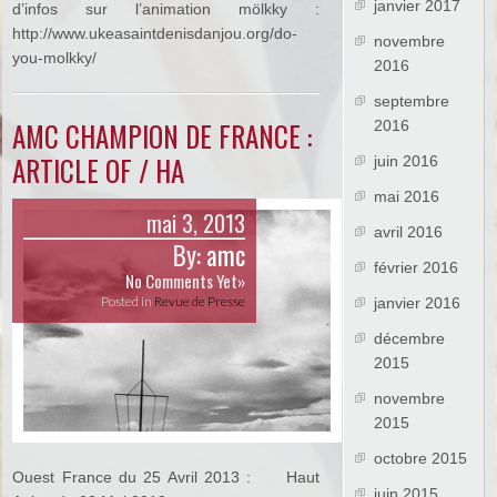
janvier 2017
d’infos sur l’animation mölkky :
http://www.ukeasaintdenisdanjou.org/do-
novembre
you-molkky/
2016
septembre
AMC CHAMPION DE FRANCE :
2016
ARTICLE OF / HA
juin 2016
mai 2016
mai 3, 2013
avril 2016
By:
amc
février 2016
No Comments Yet»
Posted in
Revue de Presse
janvier 2016
décembre
2015
novembre
2015
octobre 2015
Ouest France du 25 Avril 2013 : Haut
juin 2015