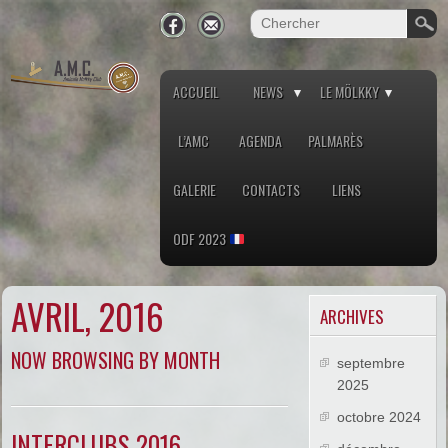
ACCUEIL
NEWS
LE MÖLKKY
L’AMC
AGENDA
PALMARÈS
GALERIE
CONTACTS
LIENS
ODF 2023
AVRIL, 2016
ARCHIVES
NOW BROWSING BY MONTH
septembre
2025
octobre 2024
INTERCLUBS 2016