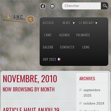
ACCUEIL
NEWS
LE MÖLKKY
L’AMC
AGENDA
PALMARÈS
GALERIE
CONTACTS
LIENS
ODF 2023
NOVEMBRE, 2010
ARCHIVES
NOW BROWSING BY MONTH
septembre
2025
octobre 2024
ARTICLE HAUT ANJOU 19