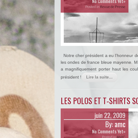
No Comments Yet»
Posted in
Revue de Presse
Notre cher président a eu l’honneur de
les ondes de france bleue mayenne. Mal
a magnifiquement porter haut les cou
président !
Lire la suite…
LES POLOS ET T-SHIRTS S
juin 22, 2009
By:
amc
No Comments Yet»
Posted in
AMC