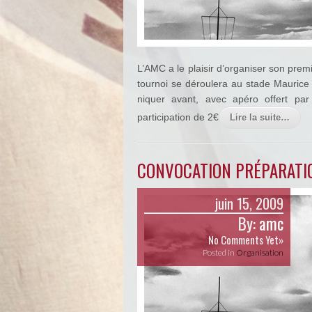
L’AMC a le plaisir d’organiser son prem
tournoi se déroulera au stade Maurice 
niquer avant, avec apéro offert pa
participation de 2€
Lire la suite…
CONVOCATION PRÉPARATIO
juin 15, 2009
By:
amc
No Comments Yet»
Posted in
Organisation