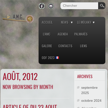
ACCUEIL
NEWS
LE MÖLKKY
L’AMC
AGENDA
PALMARÈS
GALERIE
CONTACTS
LIENS
ODF 2023
AOÛT, 2012
ARCHIVES
NOW BROWSING BY MONTH
septembre
2025
octobre 2024
ARTICLE OF DU 23 AOUT