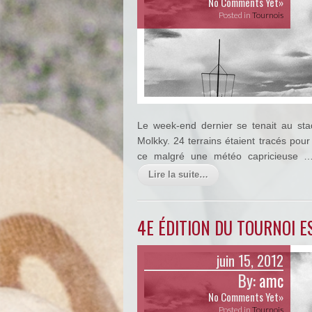
No Comments Yet»
Posted in
Tournois
Le week-end dernier se tenait au sta
Molkky. 24 terrains étaient tracés pour
ce malgré une météo capricieuse
Lire la suite…
4E ÉDITION DU TOURNOI E
juin 15, 2012
By:
amc
No Comments Yet»
Posted in
Tournois