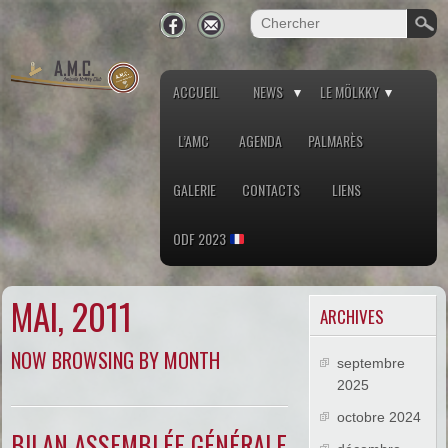
ACCUEIL
NEWS
LE MÖLKKY
L’AMC
AGENDA
PALMARÈS
GALERIE
CONTACTS
LIENS
ODF 2023
MAI, 2011
ARCHIVES
NOW BROWSING BY MONTH
septembre
2025
octobre 2024
BILAN ASSEMBLÉE GÉNÉRALE