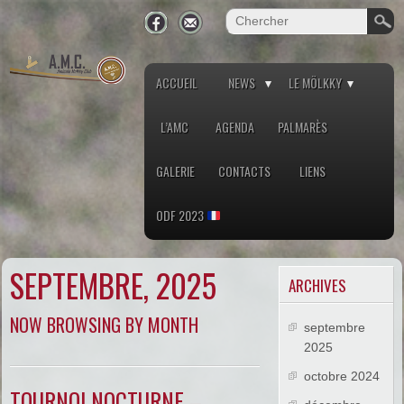
ACCUEIL
NEWS
LE MÖLKKY
L’AMC
AGENDA
PALMARÈS
GALERIE
CONTACTS
LIENS
ODF 2023
SEPTEMBRE, 2025
ARCHIVES
NOW BROWSING BY MONTH
septembre
2025
octobre 2024
TOURNOI NOCTURNE –