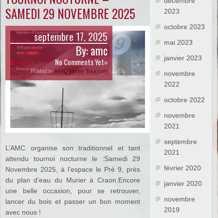
décembre
SAMEDI 29 NOVEMBRE 2025
2023
octobre 2023
septembre 17, 2025
mai 2023
By:
amc
janvier 2023
No Comments Yet»
Posted in
AMC
,
News
,
Tournois
novembre
2022
octobre 2022
novembre
2021
septembre
L’AMC organise son traditionnel et tant
2021
attendu tournoi nocturne le :Samedi 29
février 2020
Novembre 2025, à l’espace le Pré 9, près
du plan d’eau du Murier à Craon.Encore
janvier 2020
une belle occasion, pour se retrouver,
novembre
lancer du bois et passer un bon moment
2019
avec nous !