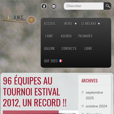
ACCUEIL
NEWS
LE MÖLKKY
L’AMC
AGENDA
PALMARÈS
GALERIE
CONTACTS
LIENS
ODF 2023
96 ÉQUIPES AU
ARCHIVES
TOURNOI ESTIVAL
septembre
2012, UN RECORD !!
2025
octobre 2024