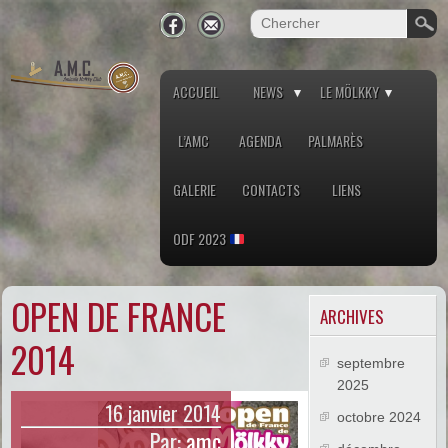
ACCUEIL
NEWS
LE MÖLKKY
L’AMC
AGENDA
PALMARÈS
GALERIE
CONTACTS
LIENS
ODF 2023
OPEN DE FRANCE
ARCHIVES
2014
septembre
2025
16 janvier 2014
octobre 2024
Par:
amc