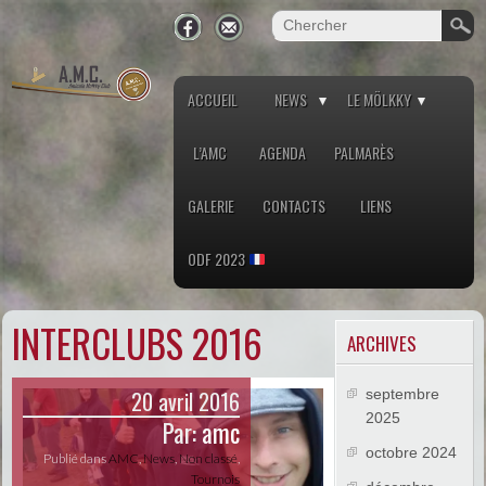
ACCUEIL
NEWS
LE MÖLKKY
L’AMC
AGENDA
PALMARÈS
GALERIE
CONTACTS
LIENS
ODF 2023
INTERCLUBS 2016
ARCHIVES
20 avril 2016
septembre
2025
Par:
amc
octobre 2024
Publié dans
AMC
,
News
,
Non classé
,
Tournois