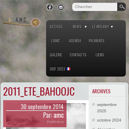
ACCUEIL
NEWS
LE MÖLKKY
L’AMC
AGENDA
PALMARÈS
GALERIE
CONTACTS
LIENS
ODF 2023
2011_ETE_BAHOOJC
ARCHIVES
30 septembre 2014
septembre
2025
Par:
amc
octobre 2024
Publié dans