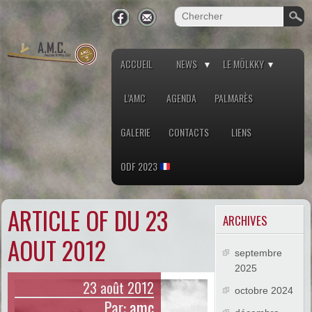
ACCUEIL
NEWS
LE MÖLKKY
L’AMC
AGENDA
PALMARÈS
GALERIE
CONTACTS
LIENS
ODF 2023
ARTICLE OF DU 23
ARCHIVES
AOUT 2012
septembre
2025
23 août 2012
octobre 2024
Par:
amc