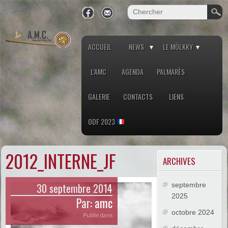
ACCUEIL
NEWS
LE MÖLKKY
L’AMC
AGENDA
PALMARÈS
GALERIE
CONTACTS
LIENS
ODF 2023
2012_INTERNE_JF
ARCHIVES
30 septembre 2014
septembre
2025
Par:
amc
octobre 2024
Publié dans