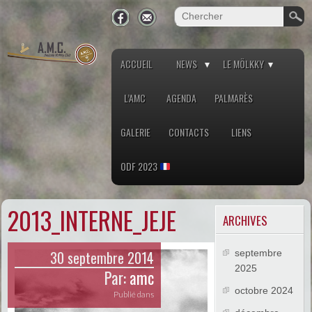
ACCUEIL
NEWS
LE MÖLKKY
L’AMC
AGENDA
PALMARÈS
GALERIE
CONTACTS
LIENS
ODF 2023
2013_INTERNE_JEJE
ARCHIVES
30 septembre 2014
septembre
2025
Par:
amc
octobre 2024
Publié dans